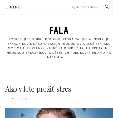
Přeskočit
MENU
na
obsah
FALA
POTREBUJETE DOBRÚ REKLAMU, KTORÁ ZAUJME A INŠPIRUJE
ZÁKAZNÍKOV K NÁKUPU VAŠICH PRODUKTOV A SLUŽIEB? TAKÚ
MOC MAJÚ PR ČLÁNKY, KTORÉ SA DOBRE ČÍTAJÚ A PRITIAHNU
HROMADU ZÁKAZNÍKOV. MÔŽETE ICH PUBLIKOVAŤ PRIAMO NA
NAŠOM WEBE.
Ako v lete prežiť stres
21. 7. 2018