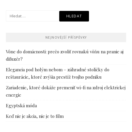
Vyhledávání
NEJNOVĚJŠÍ PŘÍSPĚVKY
Vône do domácnosti: prečo zvoliť rovnakú vôňu na pranie aj
difuzér?
Elegancia pod holým nebom – záhradné stoličky do
reštaurácie, ktoré zvýšia prestíž tvojho podniku
Zariadenie, ktoré dokáže premeniť wi-fi na zdroj elektrickej
energie
Egyptská móda
Keď nie je akcia, nie je to film