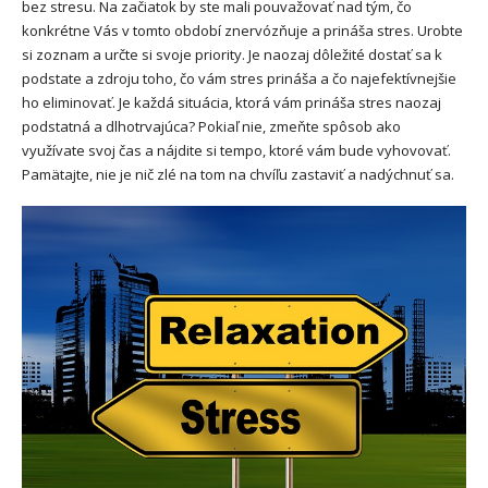
bez stresu. Na začiatok by ste mali pouvažovať nad tým, čo
konkrétne Vás v tomto období znervózňuje a prináša stres. Urobte
si zoznam a určte si svoje priority. Je naozaj dôležité dostať sa k
podstate a zdroju toho, čo vám stres prináša a čo najefektívnejšie
ho eliminovať. Je každá situácia, ktorá vám prináša stres naozaj
podstatná a dlhotrvajúca? Pokiaľ nie, zmeňte spôsob ako
využívate svoj čas a nájdite si tempo, ktoré vám bude vyhovovať.
Pamätajte, nie je nič zlé na tom na chvíľu zastaviť a nadýchnuť sa.