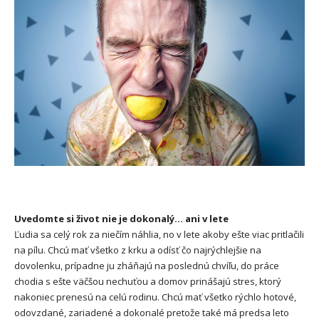
Uvedomte si život nie je dokonalý… ani v lete
Ľudia sa celý rok za niečím náhlia, no v lete akoby ešte viac pritlačili
na pílu. Chcú mať všetko z krku a odísť čo najrýchlejšie na
dovolenku, prípadne ju zháňajú na poslednú chvíľu, do práce
chodia s ešte väčšou nechuťou a domov prinášajú stres, ktorý
nakoniec prenesú na celú rodinu. Chcú mať všetko rýchlo hotové,
odovzdané, zariadené a dokonalé pretože také má predsa leto