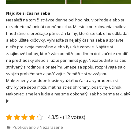
Nájdite si čas na seba
Nezáleží na tom či strávite denne pol hodinku v prírode alebo si
ukradnete päť minút ranného ticha. Miesto kontrolovania mailov
hneď ráno si prečítajte pár strán knihy, ktorú ste tak dlho odkladali
alebo lúštite krížovky. Vyhraďte si nejaký čas na seba a spravte
niečo pre svoje mentálne alebo fyzické zdravie. Nájdite si
zaujímavé hobby, ktoré vám pomôže po dlhom dni, začnite chodiť
na prechádzky alebo si užite pár minúť jogy. Nezabudnite na čas
strávený s rodinou a priateľmi. Smejte sa spolu, rozprávajte sa o
svojich problémoch a počúvajte. Pomôžte si navzájom.
Malé zmeny v podobe lepšie využitého času a vyhradenia si
chvíľky pre seba môžu mať na stres ohromný, pozitívny účinok.
Nakoniec, sme len ľudia a nie sme dokonalý. Tak ho berme tak, aký
je.
4.3/5 - (12 votes)
Publikováno v Nezařazené