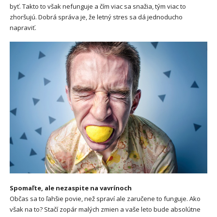
byť. Takto to však nefunguje a čím viac sa snažia, tým viac to
zhoršujú. Dobrá správa je, že letný stres sa dá jednoducho
napraviť.
Spomaľte, ale nezaspite na vavrínoch
Občas sa to ľahšie povie, než spraví ale zaručene to funguje. Ako
však na to? Stačí zopár malých zmien a vaše leto bude absolútne