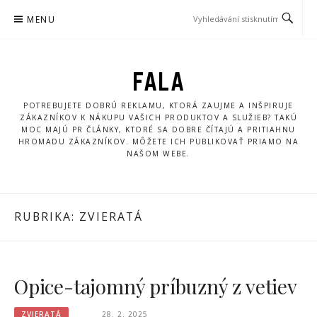
Přeskočit
MENU
na
obsah
FALA
POTREBUJETE DOBRÚ REKLAMU, KTORÁ ZAUJME A INŠPIRUJE
ZÁKAZNÍKOV K NÁKUPU VAŠICH PRODUKTOV A SLUŽIEB? TAKÚ
MOC MAJÚ PR ČLÁNKY, KTORÉ SA DOBRE ČÍTAJÚ A PRITIAHNU
HROMADU ZÁKAZNÍKOV. MÔŽETE ICH PUBLIKOVAŤ PRIAMO NA
NAŠOM WEBE.
RUBRIKA:
ZVIERATÁ
Opice-tajomný príbuzný z vetiev
ZVIERATÁ
28. 2. 2025