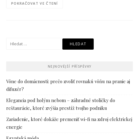
POKRAČOVAT VE ČTENÍ
Vyhledávání
NEJNOVĚJŠÍ PŘÍSPĚVKY
Vône do domácnosti: prečo zvoliť rovnakú vôňu na pranie aj
difuzér?
Elegancia pod holým nebom – záhradné stoličky do
reštaurácie, ktoré zvýšia prestíž tvojho podniku
Zariadenie, ktoré dokáže premeniť wi-fi na zdroj elektrickej
energie
Egyptská móda