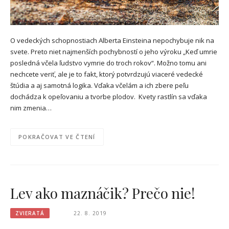
O vedeckých schopnostiach Alberta Einsteina nepochybuje nik na
svete. Preto niet najmenších pochybností o jeho výroku „Keď umrie
posledná včela ľudstvo vymrie do troch rokov“. Možno tomu ani
nechcete veriť, ale je to fakt, ktorý potvrdzujú viaceré vedecké
štúdia a aj samotná logika. Vďaka včelám a ich zbere peľu
dochádza k opeľovaniu a tvorbe plodov. Kvety rastlín sa vďaka
nim zmenia…
POKRAČOVAT VE ČTENÍ
Lev ako maznáčik? Prečo nie!
ZVIERATÁ
22. 8. 2019