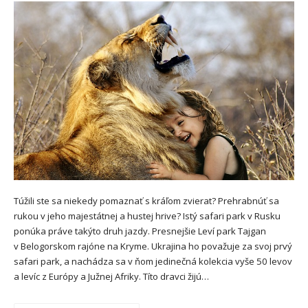
Túžili ste sa niekedy pomaznať s kráľom zvierat? Prehrabnúť sa
rukou v jeho majestátnej a hustej hrive? Istý safari park v Rusku
ponúka práve takýto druh jazdy. Presnejšie Leví park Tajgan
v Belogorskom rajóne na Kryme. Ukrajina ho považuje za svoj prvý
safari park, a nachádza sa v ňom jedinečná kolekcia vyše 50 levov
a levíc z Európy a Južnej Afriky. Títo dravci žijú…