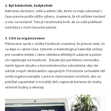
2. Byť kdekoľvek, kedykoľvek
Nahranie obrázkov, videí a adries URL, ktoré sa majú odosielať v
čase presne podľa vášho výberu, znamená, že ich môžete nastaviť
a viac sa nestarať. Toto je nevyhnutný krok, ak sa vaše publikum
nachádza v inom časovom pásme.
3. Cítiť sa organizovane
Plánovanie správ v službe Facebook znamená, že presne viete, čo
sa deje a v akom čase. Vytvorte si marketingový kalendár určený
pre sociálne médiá v rámci zdieľania dôležitých udalostí a potom
ich naplánujte na Facebook. Získate tým perfektnú rovnováhu
medzi typom obsahu a konzistentnosťou odosielania, aby ste
udržali svojich sledovateľov zapojených. Prirodzene sa budete cítiť
oveľa organizovanejšie s presne stanoveným rozvrhom, ako sa
pokúšať zapamätať si to každý deň, najmä ak berieme do úvahy
večerné hodiny a víkendy.