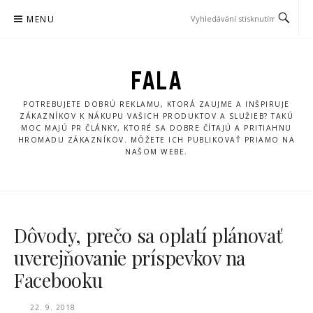
Přeskočit
MENU
na
obsah
FALA
POTREBUJETE DOBRÚ REKLAMU, KTORÁ ZAUJME A INŠPIRUJE
ZÁKAZNÍKOV K NÁKUPU VAŠICH PRODUKTOV A SLUŽIEB? TAKÚ
MOC MAJÚ PR ČLÁNKY, KTORÉ SA DOBRE ČÍTAJÚ A PRITIAHNU
HROMADU ZÁKAZNÍKOV. MÔŽETE ICH PUBLIKOVAŤ PRIAMO NA
NAŠOM WEBE.
Dôvody, prečo sa oplatí plánovať
uverejňovanie príspevkov na
Facebooku
22. 9. 2018