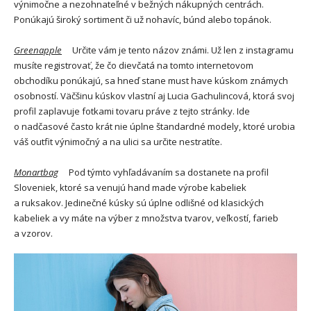
výnimočne a nezohnateľné v bežných nákupných centrách.
Ponúkajú široký sortiment či už nohavíc, búnd alebo topánok.
Greenapple
Určite vám je tento názov známi. Už len z instagramu
musíte registrovať, že čo dievčatá na tomto internetovom
obchodíku ponúkajú, sa hneď stane must have kúskom známych
osobností. Väčšinu kúskov vlastní aj Lucia Gachulincová, ktorá svoj
profil zaplavuje fotkami tovaru práve z tejto stránky. Ide
o nadčasové často krát nie úplne štandardné modely, ktoré urobia
váš outfit výnimočný a na ulici sa určite nestratíte.
Monartbag
Pod týmto vyhľadávaním sa dostanete na profil
Sloveniek, ktoré sa venujú hand made výrobe kabeliek
a ruksakov. Jedinečné kúsky sú úplne odlišné od klasických
kabeliek a vy máte na výber z množstva tvarov, veľkostí, farieb
a vzorov.