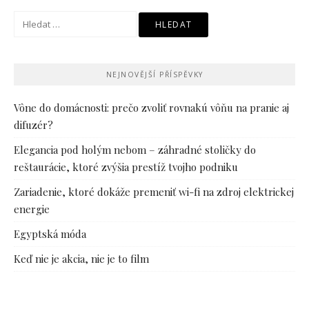
Vyhledávání
NEJNOVĚJŠÍ PŘÍSPĚVKY
Vône do domácnosti: prečo zvoliť rovnakú vôňu na pranie aj
difuzér?
Elegancia pod holým nebom – záhradné stoličky do
reštaurácie, ktoré zvýšia prestíž tvojho podniku
Zariadenie, ktoré dokáže premeniť wi-fi na zdroj elektrickej
energie
Egyptská móda
Keď nie je akcia, nie je to film