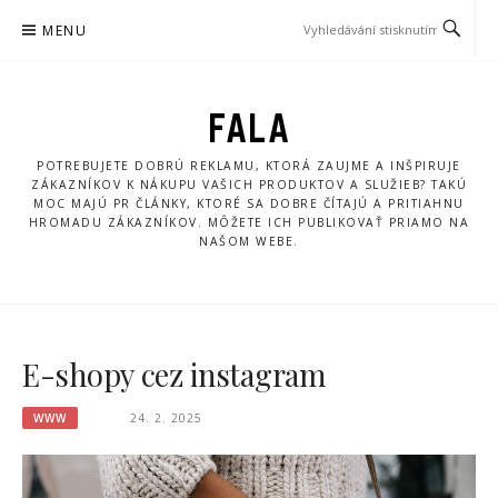
Přeskočit
MENU
na
obsah
FALA
POTREBUJETE DOBRÚ REKLAMU, KTORÁ ZAUJME A INŠPIRUJE
ZÁKAZNÍKOV K NÁKUPU VAŠICH PRODUKTOV A SLUŽIEB? TAKÚ
MOC MAJÚ PR ČLÁNKY, KTORÉ SA DOBRE ČÍTAJÚ A PRITIAHNU
HROMADU ZÁKAZNÍKOV. MÔŽETE ICH PUBLIKOVAŤ PRIAMO NA
NAŠOM WEBE.
E-shopy cez instagram
WWW
24. 2. 2025