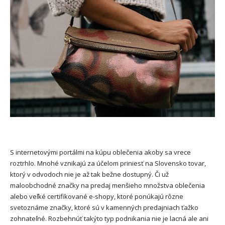
S internetovými portálmi na kúpu oblečenia akoby sa vrece
roztrhlo. Mnohé vznikajú za účelom priniesť na Slovensko tovar,
ktorý v odvodoch nie je až tak bežne dostupný. Či už
maloobchodné značky na predaj menšieho množstva oblečenia
alebo veľké certifikované e-shopy, ktoré ponúkajú rôzne
svetoznáme značky, ktoré sú v kamenných predajniach ťažko
zohnateľné. Rozbehnúť takýto typ podnikania nie je lacná ale ani