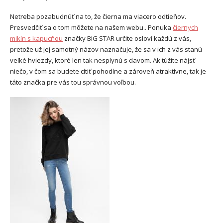
Netreba pozabudnúť na to, že čierna ma viacero odtieňov.
Presvedčiť sa o tom môžete na našem webu.. Ponuka
čiernych
mikín s kapucňou
značky BIG STAR určite osloví každú z vás,
pretože už jej samotný názov naznačuje, že sa v ich z vás stanú
veľké hviezdy, ktoré len tak nesplynú s davom. Ak túžite nájsť
niečo, v čom sa budete cítiť pohodlne a zároveň atraktívne, tak je
táto značka pre vás tou správnou voľbou.