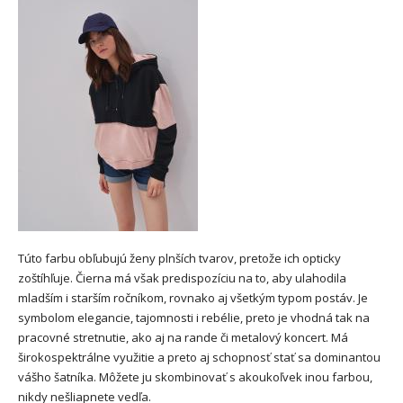
Túto farbu obľubujú ženy plnších tvarov, pretože ich opticky
zoštíhľuje. Čierna má však predispozíciu na to, aby ulahodila
mladším i starším ročníkom, rovnako aj všetkým typom postáv. Je
symbolom elegancie, tajomnosti i rebélie, preto je vhodná tak na
pracovné stretnutie, ako aj na rande či metalový koncert. Má
širokospektrálne využitie a preto aj schopnosť stať sa dominantou
vášho šatníka. Môžete ju skombinovať s akoukoľvek inou farbou,
nikdy nešliapnete vedľa.