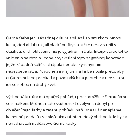
Čierna farba je v západnej kultúre spájaná so smútkom. Mnohí
ľudia, ktorí obľubujú „all black“ outfity sa určite neraz stretli s
otázkou, či ich oblečenie nie je vyjadrením žiaľu. Interpretácie tohto
vnímania sa rôznia. Jedno z vysvetlení tejto negatívnej konotácie
je, že západná kultúra chápala noc ako synonymum
nebezpečenstva. Pôvodne sa vraj čierna farba nosila preto, aby
duša zosnulého prehliadla pozostalých na pohrebe a nevzala si
ich so sebou na druhý svet.
Východná kultúra má opačný pohľad, t.j. nestotožňuje čiernu farbu
so smútkom. Možno aj táto skutočnosť ovplyvnila dopyt po
oblečení tejto farby a zmenu pohľadu naň. Dnes už nenájdeme
kamennú predajňu s oblečením ani internetový obchod, kde by sa
nenachádzali nadčasové čierne kúsky.