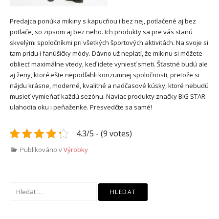
Predajca ponúka mikiny s kapucňou i bez nej, potlačené aj bez
potlače, so zipsom aj bez neho. Ich produkty sa pre vás stanú
skvelými spoločníkmi pri všetkých športových aktivitách. Na svoje si
tam prídu i fanúšičky módy. Dávno už neplatí, že mikinu si môžete
obliecť maximálne vtedy, keď idete vyniesť smeti. Šťastné budú ale
aj ženy, ktoré ešte nepodľahli konzumnej spoločnosti, pretože si
nájdu krásne, moderné, kvalitné a nadčasové kúsky, ktoré nebudú
musieť vymieňať každú sezónu. Naviac produkty značky BIG STAR
ulahodia oku i peňaženke. Presvedčte sa samé!
4.3/5 - (9 votes)
Publikováno v
Výrobky
Vyhledávání