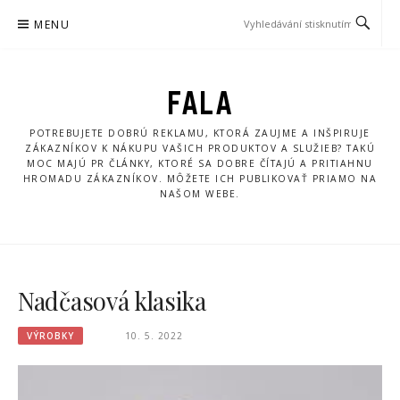
Přeskočit
MENU
na
obsah
FALA
POTREBUJETE DOBRÚ REKLAMU, KTORÁ ZAUJME A INŠPIRUJE
ZÁKAZNÍKOV K NÁKUPU VAŠICH PRODUKTOV A SLUŽIEB? TAKÚ
MOC MAJÚ PR ČLÁNKY, KTORÉ SA DOBRE ČÍTAJÚ A PRITIAHNU
HROMADU ZÁKAZNÍKOV. MÔŽETE ICH PUBLIKOVAŤ PRIAMO NA
NAŠOM WEBE.
Nadčasová klasika
VÝROBKY
10. 5. 2022