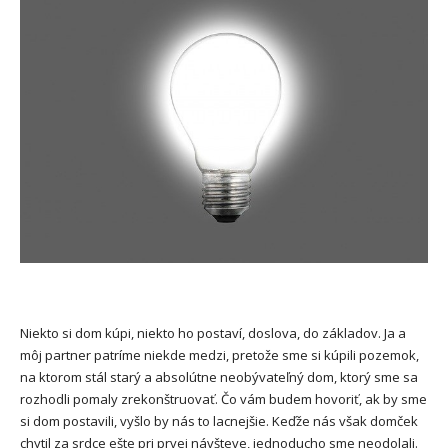
Niekto si dom kúpi, niekto ho postaví, doslova, do základov. Ja a
môj partner patríme niekde medzi, pretože sme si kúpili pozemok,
na ktorom stál starý a absolútne neobývateľný dom, ktorý sme sa
rozhodli pomaly zrekonštruovať. Čo vám budem hovoriť, ak by sme
si dom postavili, vyšlo by nás to lacnejšie. Keďže nás však domček
chytil za srdce ešte pri prvej návšteve, jednoducho sme neodolali.