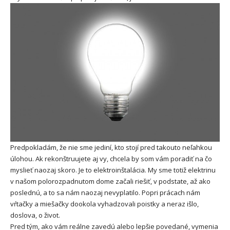
Predpokladám, že nie sme jediní, kto stojí pred takouto neľahkou
úlohou. Ak rekonštruujete aj vy, chcela by som vám poradiť na čo
myslieť naozaj skoro. Je to elektroinštalácia. My sme totiž elektrinu
v našom polorozpadnutom dome začali riešiť, v podstate, až ako
poslednú, a to sa nám naozaj nevyplatilo. Popri prácach nám
vŕtačky a miešačky dookola vyhadzovali poistky a neraz išlo,
doslova, o život.
Pred tým, ako vám reálne zavedú alebo lepšie povedané, vymenia