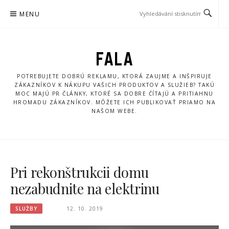
Přeskočit
MENU
na
obsah
FALA
POTREBUJETE DOBRÚ REKLAMU, KTORÁ ZAUJME A INŠPIRUJE
ZÁKAZNÍKOV K NÁKUPU VAŠICH PRODUKTOV A SLUŽIEB? TAKÚ
MOC MAJÚ PR ČLÁNKY, KTORÉ SA DOBRE ČÍTAJÚ A PRITIAHNU
HROMADU ZÁKAZNÍKOV. MÔŽETE ICH PUBLIKOVAŤ PRIAMO NA
NAŠOM WEBE.
Pri rekonštrukcii domu
nezabudnite na elektrinu
SLUŽBY
12. 10. 2019