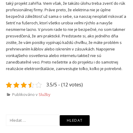
taký projekt zahŕňa. Viem však, že takúto úlohu treba zveriť do rúk
profesionálnej firmy. Práve preto, že elektrina nie je úplne
bezpečná záležitosť už sama o sebe, sa naozaj neoplatí riskovať a
šetriť na fušeroch, ktorí všetko urobia veľmi rýchlo a navyše
nesmierne lacno. V prvom rade to nie je bezpečné, no som takmer
presvedčená, že ani praktické. Predstavte si, ako jedného dňa
zistíte, že vám poistky vypínajú každú chvíľku, že máte problém s
prehrievaním káblov alebo iskrením v zásuvkách. Napojenie
vonkajšieho osvetlenia alebo internetu taktiež nie sú
zanedbateľné veci. Preto nešetrite a do projektu i do samotnej
realizácie elektroinštalácie, zainvestujte toľko, koľko je potrebné.
3.5/5 - (12 votes)
Publikováno v
Služby
Vyhledávání