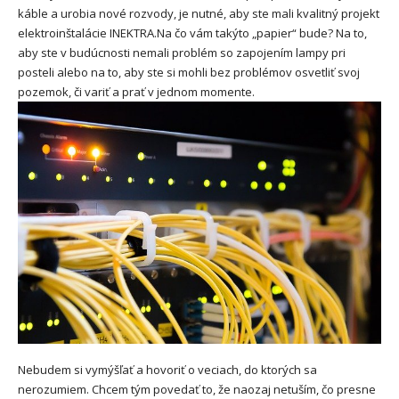
káble a urobia nové rozvody, je nutné, aby ste mali kvalitný
projekt
elektroinštalácie INEKTRA.
Na čo vám takýto „papier“ bude? Na to,
aby ste v budúcnosti nemali problém so zapojením lampy pri
posteli alebo na to, aby ste si mohli bez problémov osvetliť svoj
pozemok, či variť a prať v jednom momente.
Nebudem si vymýšľať a hovoriť o veciach, do ktorých sa
nerozumiem. Chcem tým povedať to, že naozaj netuším, čo presne