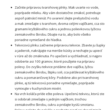
Začnite prípravou tvarohovej plnky. Mak uvarte vo vode,
poprípade mlieku. Aby vám dostatočne zmäkol, potrebuje
aspoň pätnásť minút. Po uvarení zlejte prebytočnú vodu
a mak zmiešajte s tvarohom, dvoma celými vajíčkami, cca sto
gramami kryštálového cukru a jednou polievkovou lyžicou
zemiakového škrobu. Dbajte na to, aby bolo všetko
poriadne vymiešané do hladka.
Tekvicovú plnku začneme prípravou tekvice. Zbavte ju šupky
a jadierok, nakrájajte na menšie kúsky a nechajte ju upiecť
v rúre až do zmäknutia. Po upečení a vychladnutí, si najprv
odoberte asi 100 gramov, ktoré použijete na prípravu
polevy. Do zvyšku tekvice pridáme dve vajíčka, lyžicu
zemiakového škrobu, štipku soli, cca päťdesiat kryštálového
cukru a pomarančovej kôry. Podobne ako pri tvarohovej
plnke, aj tú tekvicovú poriadne vymiešajte, poprípade
vymixujte v kuchynskom mixéri.
Na vrch koláča príde ešte poleva. Upečenú tekvicu, ktorú ste
si odobrali zmiešajte s jedným vajíčkom, trochou
zemiakového škrobu, cukru a pridajte kyslú smotanu.