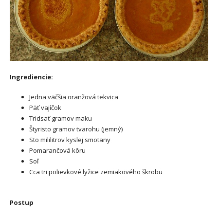
Ingrediencie:
Jedna väčšia oranžová tekvica
Päť vajíčok
Tridsať gramov maku
Štyristo gramov tvarohu (jemný)
Sto mililitrov kyslej smotany
Pomarančová kôru
Soľ
Cca tri polievkové lyžice zemiakového škrobu
Postup