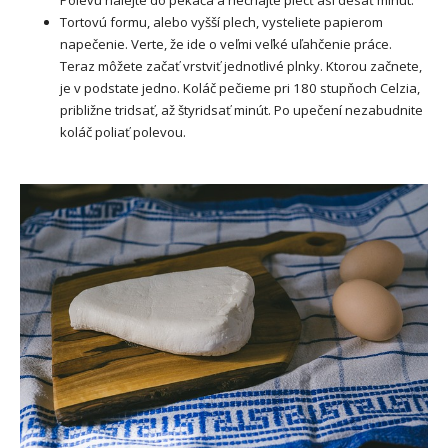
Polevu nalejte do pekáča a nechajte piecť asi desať minút.
Tortovú formu, alebo vyšší plech, vysteliete papierom
napečenie. Verte, že ide o veľmi veľké uľahčenie práce.
Teraz môžete začať vrstviť jednotlivé plnky. Ktorou začnete,
je v podstate jedno. Koláč pečieme pri 180 stupňoch Celzia,
približne tridsať, až štyridsať minút. Po upečení nezabudnite
koláč poliať polevou.