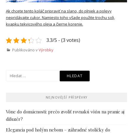
Ak chcete tento koláč pripraviť na slano, do plniek a polevy
nepridávajte cukor. Namiesto toho všade použite trochu soli,
kvapku tekvicového oleja a čierne korenie.
3.3/5 - (3 votes)
Publikováno v
Výrobky
Vyhledávání
NEJNOVĚJŠÍ PŘÍSPĚVKY
Vône do domácnosti: prečo zvoliť rovnakú vôňu na pranie aj
difuzér?
Elegancia pod holým nebom – záhradné stoličky do