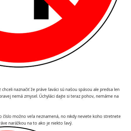
 chceli naznačiť že práve ľaváci sú našou spásou ale predsa len
j pravej nemá zmysel. Úchyláci dajte si teraz pohov, nemáme na
oto číslo možno veľa neznamená, no nikdy neviete koho stretnete
áve narážkou na to ako je niekto ľavý.