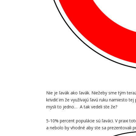
Nie je ľavák ako ľavák. Niežeby sme tým teraz
krivdiť im že využívajú ľavú ruku namiesto te
mysli to jedno… A tak vedeli ste že?
5-10% percent populácie sú ľaváci. V praxi t
a nebolo by vhodné aby ste sa prezentovali pr