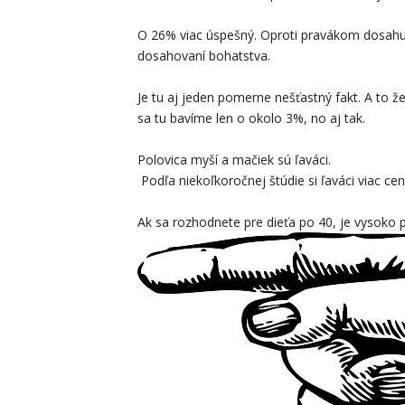
O 26% viac úspešný. Oproti pravákom dosahuj
dosahovaní bohatstva.
Je tu aj jeden pomerne nešťastný fakt. A to že
sa tu bavíme len o okolo 3%, no aj tak.
Polovica myší a mačiek sú ľaváci.
Podľa niekoľkoročnej štúdie si ľaváci viac ceni
Ak sa rozhodnete pre dieťa po 40, je vysoko