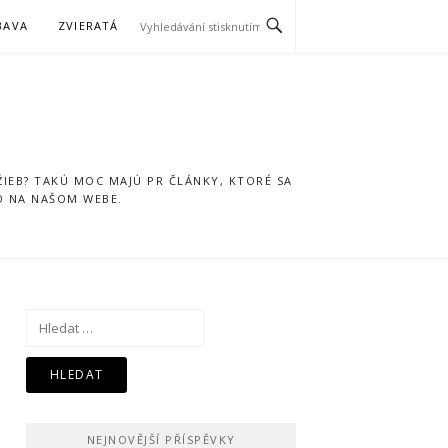
BAVA
ZVIERATÁ
IEB? TAKÚ MOC MAJÚ PR ČLÁNKY, KTORÉ SA
O NA NAŠOM WEBE.
Vyhledávání
NEJNOVĚJŠÍ PŘÍSPĚVKY