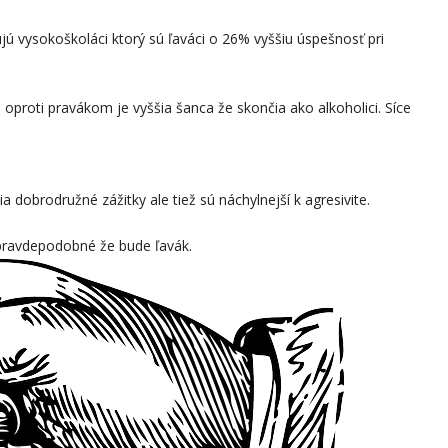
ú vysokoškoláci ktorý sú ľaváci o 26% vyššiu úspešnosť pri
 oproti pravákom je vyššia šanca že skončia ako alkoholici. Síce
a dobrodružné zážitky ale tiež sú náchylnejší k agresivite.
 pravdepodobné že bude ľavák.