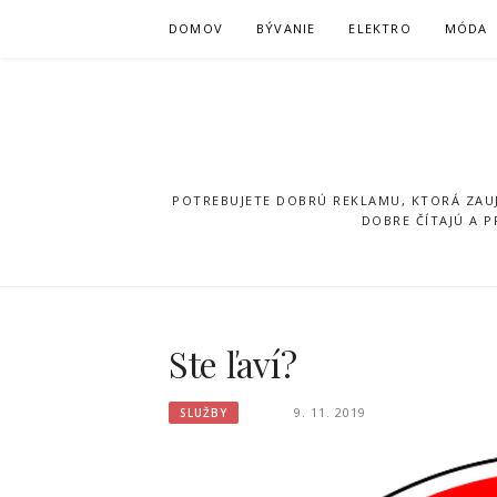
Přeskočit
DOMOV
BÝVANIE
ELEKTRO
MÓDA
na
obsah
POTREBUJETE DOBRÚ REKLAMU, KTORÁ ZAUJ
DOBRE ČÍTAJÚ A 
Ste ľaví?
9. 11. 2019
SLUŽBY