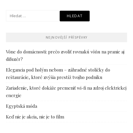
Vyhledávání
NEJNOVĚJŠÍ PŘÍSPĚVKY
Vône do domácnosti: prečo zvoliť rovnakú vôňu na pranie aj
difuzér?
Elegancia pod holým nebom – záhradné stoličky do
reštaurácie, ktoré zvýšia prestíž tvojho podniku
Zariadenie, ktoré dokáže premeniť wi-fi na zdroj elektrickej
energie
Egyptská móda
Keď nie je akcia, nie je to film