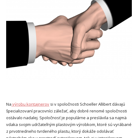
Na
výrobu kontajnerov
si v spoločnosti Schoeller Allibert dávajú
špecializovaní pracovníci záležať, aby dobré renomé spoločnosti
ostávalo nadalej. Spoločnosť je populárne a preslávila sa najmä
vdaka svojim udržateľným plastovým výrobkom, ktoré sú vyrábané
z prvotriedneho tvrdeného plastu, ktorý dokáže odolávať
nástrahám ako v prostredí exteriérovom, tak aj v interiérovom.