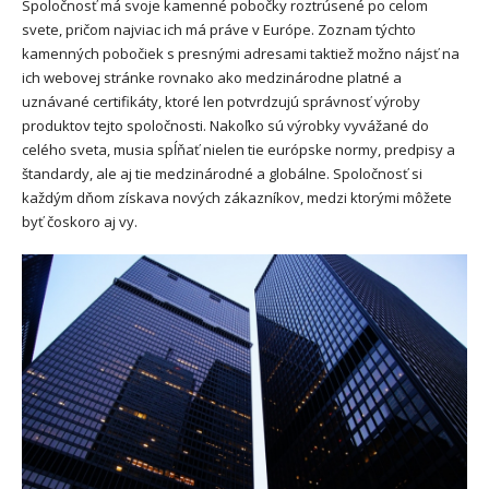
Spoločnosť má svoje kamenné pobočky roztrúsené po celom
svete, pričom najviac ich má práve v Európe. Zoznam týchto
kamenných pobočiek s presnými adresami taktiež možno nájsť na
ich webovej stránke rovnako ako medzinárodne platné a
uznávané certifikáty, ktoré len potvrdzujú správnosť výroby
produktov tejto spoločnosti. Nakoľko sú výrobky vyvážané do
celého sveta, musia spĺňať nielen tie európske normy, predpisy a
štandardy, ale aj tie medzinárodné a globálne. Spoločnosť si
každým dňom získava nových zákazníkov, medzi ktorými môžete
byť čoskoro aj vy.