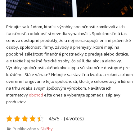
Pridajte sa k ľudom, ktorí si výrobky spoločnosti zamilovali a ich
funkčnosť a odolnosť si nevedia vynachváliť. Spoločnosť má tak
cenovo dostupné produkty, že u nej nenakupujú len iné právnické
osoby, spoločnosti, firmy, závody a priemysly, ktoré majú na
podobné záležitosti finančné prostriedky z predaja alebo dotácii,
ale taktiež aj bežné fyzické osoby, čo sú ľudia ako ja alebo vy.
Výrobky spoločnosti akéhokoľvek typu sú skutočne dostupné pre
každého. Stále váhate? Nebojte sa staviť na kvalitu a rokmi a trhom
overené fungovanie tejto spoločnosti, ktorá je celosvetovým lídrom
na trhu vdaka svojim špičkovým výrobkom. Navštívte ich
internetový
obchod
ešte dnes a vyberajte spomedzi záplavy
produktov.
4.5/5 - (4 votes)
Publikováno v
Služby