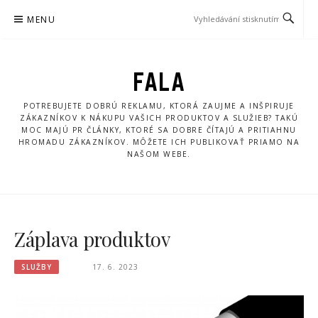
Přeskočit
MENU
na
obsah
FALA
POTREBUJETE DOBRÚ REKLAMU, KTORÁ ZAUJME A INŠPIRUJE
ZÁKAZNÍKOV K NÁKUPU VAŠICH PRODUKTOV A SLUŽIEB? TAKÚ
MOC MAJÚ PR ČLÁNKY, KTORÉ SA DOBRE ČÍTAJÚ A PRITIAHNU
HROMADU ZÁKAZNÍKOV. MÔŽETE ICH PUBLIKOVAŤ PRIAMO NA
NAŠOM WEBE.
Záplava produktov
SLUŽBY
17. 6. 2023