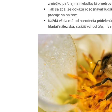
zrniečko peľu aj na niekoľko kilometrov
Tak sa zdá, že dokážu rozoznávať ľudské
pracuje sa na tom.
Každá včela má od narodenia pridelenú p
hľadať náleziská, strážiť vchod úľa,… v r