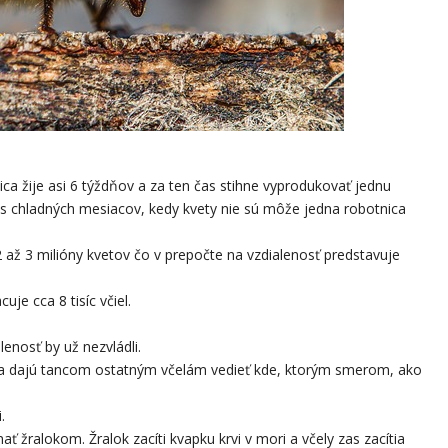
nica žije asi 6 týždňov a za ten čas stihne vyprodukovať jednu
as chladných mesiacov, kedy kvety nie sú môže jedna robotnica
 až 3 milióny kvetov čo v prepočte na vzdialenosť predstavuje
uje cca 8 tisíc včiel.
lenosť by už nezvládli.
ľa dajú tancom ostatným včelám vedieť kde, ktorým smerom, ako
.
žralokom. Žralok zacíti kvapku krvi v mori a včely zas zacítia