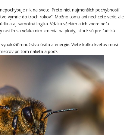
nepochybuje nik na svete. Preto niet najmenších pochybností
tvo vymrie do troch rokov“. Možno tomu ani nechcete veriť, ale
štúdia a aj samotná logika. Vďaka včelám a ich zbere peľu
 rastlín sa vďaka nim zmenia na plody, ktoré sú pre ľudskú
 vynaložiť množstvo úsilia a energie. Viete koľko kvetov musí
metrov pri tom nalieta a pod?.