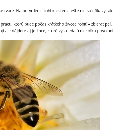
 tváre. Na potvrdenie tohto zistenia ešte nie sú dôkazy, ale
rácu, ktorú bude počas krátkeho života robiť – zbierať peľ,
oji ale nájdete aj jedince, ktoré vystriedajú niekoľko povolaní.