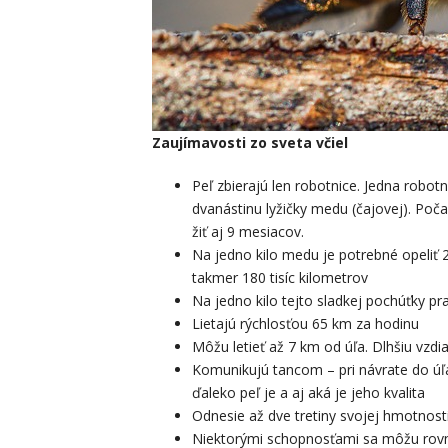
Zaujímavosti zo sveta včiel
Peľ zbierajú len robotnice. Jedna robot
dvanástinu lyžičky medu (čajovej). Poč
žiť aj 9 mesiacov.
Na jedno kilo medu je potrebné opeliť 2
takmer 180 tisíc kilometrov
Na jedno kilo tejto sladkej pochúťky prac
Lietajú rýchlosťou 65 km za hodinu
Môžu letieť až 7 km od úľa. Dlhšiu vzdia
Komunikujú tancom – pri návrate do ú
ďaleko peľ je a aj aká je jeho kvalita
Odnesie až dve tretiny svojej hmotnosti
Niektorými schopnosťami sa môžu rovnať 