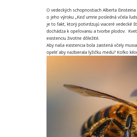
O vedeckých schopnostiach Alberta Einsteina 
o jeho výroku „Keď umrie posledná včela ľuds
je to fakt, ktorý potvrdzujú viaceré vedecké 
dochádza k opeľovaniu a tvorbe plodov. Kvety
existenciu životne dôležité.
Aby naša existencia bola zaistená včely musia
opeliť aby nazbierala lyžičku medu? Koľko kilo