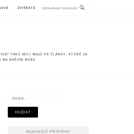
BAVA
ZVIERATÁ
IEB? TAKÚ MOC MAJÚ PR ČLÁNKY, KTORÉ SA
O NA NAŠOM WEBE.
Vyhledávání
NEJNOVĚJŠÍ PŘÍSPĚVKY